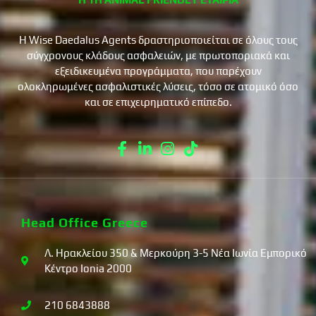
Η Wise Daedalus Agents δραστηριοποιείται σε όλους τους
σύγχρονους κλάδους ασφαλειών, με πρωτοποριακά και
εξειδικευμένα προγράμματα, που παρέχουν
ολοκληρωμένες ασφαλιστικές λύσεις, τόσο σε ατομικό όσο
και σε επιχειρηματικό επίπεδο.
Head Office Greece
Λ. Ηρακλείου 350 & Μερκούρη 3-5 Νέα Ιωνία Εμπορικό
Κέντρο Ionia 2000
210 6843888