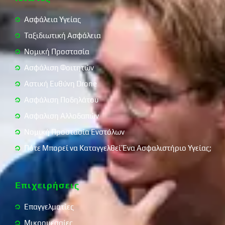
Ασφάλεια Υγείας
Ταξιδιωτική Ασφάλεια
Νομική Προστασία
Ασφάλιση Φοιτητών
Αστική Ευθύνη Drone
Ασφάλιση Ποδηλάτου
Ασφαλιση Αλλοδαπών
Νομική Προστασία Ενστόλων
Πότε Μπορεί να Καταγγελθεί Ένα Ασφαλιστήριο Υγείας;
Επιχειρήσεις
Επαγγελματίες
Μικρομεσαίες