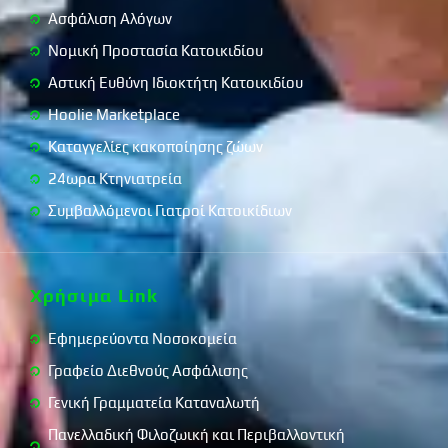
Ασφάλιση Αλόγων
Νομική Προστασία Κατοικιδίου
Αστική Ευθύνη Ιδιοκτήτη Κατοικιδίου
Hoolie Marketplace
Καταγγελίες κακοποίησης ζώων
24ωρα Κτηνιατρεία
Συμβαλλόμενοι Γιατροί Κατοικίδιων
Χρήσιμα Link
Εφημερεύοντα Νοσοκομεία
Γραφείο Διεθνούς Ασφάλισης
Γενική Γραμματεία Καταναλωτή
Πανελλαδική Φιλοζωική και Περιβαλλοντική