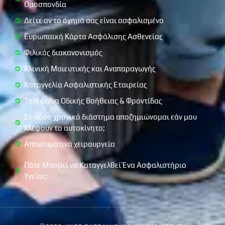
Ομοσπονδία
Δείτε αν το όχημά σας είναι ασφαλισμένο
Ευρωπαϊκή Κάρτα Ασφάλισης Ασθενείας
Φιλικός διακανονισμός
Κλινική Μαιευτικής και Αναπαραγωγής
Καταγγελία Ασφαλιστικής Εταιρείας
Τηλέφωνα Οδικής Βοήθειας & Φροντίδας
Σε πόσο χρονικό διάστημα αποζημιώνομαι εάν μου
κλέψουν το αυτοκίνητο;
Απογευματινά χειρουργεία
Πότε Μπορεί να Καταγγελθεί Ένα Ασφαλιστήριο
Υγείας;