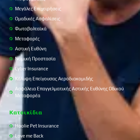
Μεγάλες Επιχειρήσεις
Ομαδικές Ασφαλίσεις
Φωτοβολταϊκά
Μεταφορές
Αστική Ευθύνη
Νομική Προστασία
Cyber Insurance
Κάλυψη Επείγουσας Αεροδιακομιδής
Ασφάλεια Επαγγελματικής Αστικής Ευθύνης Οδικού
Μεταφορέα
Κατοικίδια
Hoolie Pet Insurance
Love me Back