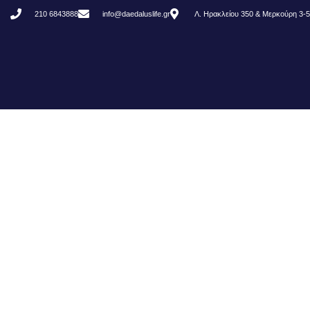
210 6843888
info@daedaluslife.gr
Λ. Ηρακλείου 350 & Μερκούρη 3-5
Ασφαλίστε Το Σ
W