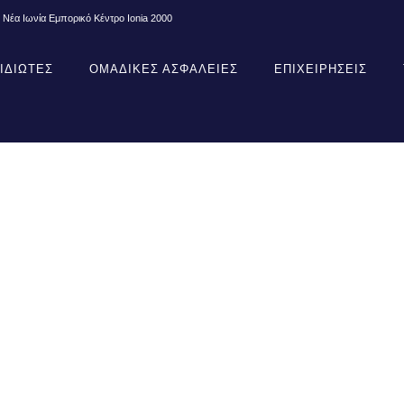
 Νέα Ιωνία Εμπορικό Κέντρο Ionia 2000
ΙΔΙΩΤΕΣ
ΟΜΑΔΙΚΕΣ ΑΣΦΑΛΕΙΕΣ
EΠΙΧΕΙΡΗΣΕΙΣ
πίτι Σας Και Κερδ
ise Daedalus!