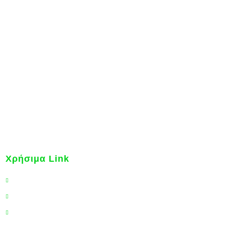
ωτοποριακά
κό όσο και
Χρήσιμα Link
Εφημερεύοντα Νοσοκομεία
Γραφείο Διεθνούς Ασφάλισης
Γενική Γραμματεία Καταναλωτή