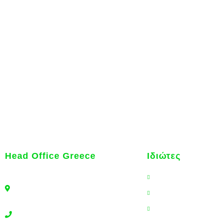
Η Wise Daedalus Agents δραστη
και εξειδικευμένα προγράμματα
Head Office Greece
Ιδιώτες
Λ. Ηρακλείου 350 & Μερκούρη 3-5
Ασφάλεια Υγείας
Νέα Ιωνία Εμπορικό Κέντρο Ionia
Ταξιδιωτική Ασφάλε
2000
Νομική Προστασία
210 6843888