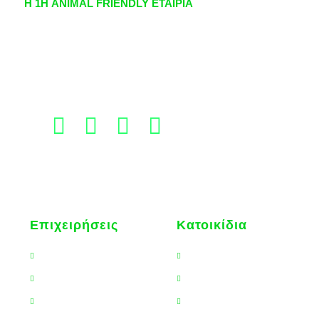
Η 1Η ANIMAL FRIENDLY ΕΤΑΙΡΙΑ
ριοποιείται σε όλους τους σύγχρονους κλάδους ασφαλειών, με πρ
, που παρέχουν ολοκληρωμένες ασφαλιστικές λύσεις, τόσο σε ατομι
σε επιχειρηματικό επίπεδο.
Επιχειρήσεις
Κατοικίδια
Επαγγελματίες
Hoolie Pet Insurance
ια
Μικρομεσαίες
Love me Back
Μεγάλες Επιχειρήσεις
Ασφάλιση Αλόγων