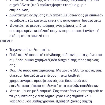
συχνά θέλετε (τις 3 πρώτες φορές ετησίως χωρίς
επιβάρυνση)
Δυνατότητα ενίσχυσης των αποταμιεύσεων σας με επιπλέον
καταβολές, εάν και όταν έχετε την οικονομική δυνατότητα
Δυνατότητα ρευστοποίησης ενός μέρους από το
αποταμιευμένο κεφάλαιό σας, αν παρουσιαστεί ανάγκη ή
ακόμη και το σύνολό του
ΟΦΕΛΗ:
Τεχνογνωσία, αξιοπιστία.
Πολύ υψηλά ποσοστά επένδυσης από τον πρώτο χρόνο του
συμβολαίου και χαμηλά έξοδα διαχείρισης, προς όφελός
σας
Χαμηλό ποσό αποταμίευσης. Με μόνο € 500 το χρόνο, σας
δίνεται η δυνατότητα επένδυσης στις διεθνείς
χρηματαγορές, προσφέροντάς σας διασπορά του
επενδυτικού ρίσκου και δυνατότητα υψηλών αποδόσεων
Αποταμίευση με δυναμική. Σας προτρέπει να αποταμιεύετε
τα χρήματά σας για τη δημιουργία ενός σημαντικού
κεφαλαίου σε βάθος χρόνου, εξασφαλίζοντάς σας τη