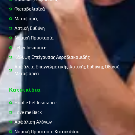
Φωτοβολταϊκά
Μεταφορές
Αστική Ευθύνη
Νομική Προστασία
Cyber Insurance
Κάλυψη Επείγουσας Αεροδιακομιδής
Ασφάλεια Επαγγελματικής Αστικής Ευθύνης Οδικού
Μεταφορέα
Κατοικίδια
Hoolie Pet Insurance
Love me Back
Ασφάλιση Αλόγων
Νομική Προστασία Κατοικιδίου