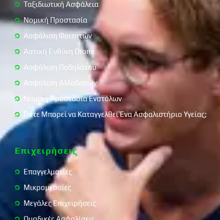
Ταξιδιωτική Ασφάλεια
Νομική Προστασία
Ασφάλιση Φοιτητών
Αστική Ευθύνη Drone
Ασφάλιση Ποδηλάτου
Ασφαλιση Αλλοδαπών
Νομική Προστασία Ενστόλων
Πότε Μπορεί να Καταγγελθεί Ένα Ασφαλιστήριο Υγείας;
Επιχειρήσεις
Επαγγελματίες
Μικρομεσαίες
Μεγάλες Επιχειρήσεις
Ομαδικές Ασφαλίσεις