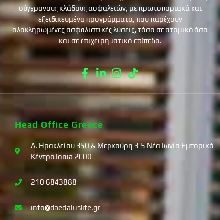
σύγχρονους κλάδους ασφαλειών, με πρωτοποριακά και
εξειδικευμένα προγράμματα, που παρέχουν
ολοκληρωμένες ασφαλιστικές λύσεις, τόσο σε ατομικό όσο
και σε επιχειρηματικό επίπεδο.
Head Office Greece
Λ. Ηρακλείου 350 & Μερκούρη 3-5 Νέα Ιωνία Εμπορικό
Κέντρο Ionia 2000
210 6843888
info@daedaluslife.gr