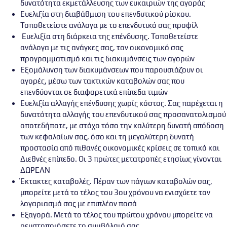
δυνατότητα εκμετάλλευσης των ευκαιριών της αγοράς
Ευελιξία στη διαβάθμιση του επενδυτικού ρίσκου.
Τοποθετείστε ανάλογα με το επενδυτικό σας προφίλ
Ευελιξία στη διάρκεια της επένδυσης. Τοποθετείστε
ανάλογα με τις ανάγκες σας, τον οικονομικό σας
προγραμματισμό και τις διακυμάνσεις των αγορών
Εξομάλυνση των διακυμάνσεων που παρουσιάζουν οι
αγορές, μέσω των τακτικών καταβολών σας που
επενδύονται σε διαφορετικά επίπεδα τιμών
Ευελιξία αλλαγής επένδυσης χωρίς κόστος. Σας παρέχεται η
δυνατότητα αλλαγής του επενδυτικού σας προσανατολισμού
οποτεδήποτε, με στόχο τόσο την καλύτερη δυνατή απόδοση
των κεφαλαίων σας, όσο και τη μεγαλύτερη δυνατή
προστασία από πιθανές οικονομικές κρίσεις σε τοπικό και
Διεθνές επίπεδο. Οι 3 πρώτες μετατροπές ετησίως γίνονται
ΔΩΡΕΑΝ
Έκτακτες καταβολές. Πέραν των πάγιων καταβολών σας,
μπορείτε μετά το τέλος του 3ου χρόνου να ενισχύετε τον
λογαριασμό σας με επιπλέον ποσά
Εξαγορά. Μετά το τέλος του πρώτου χρόνου μπορείτε να
ρευστοποιήσετε το συμβόλαιό σας