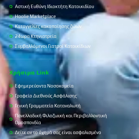
Αστική Ευθύνη Ιδιοκτήτη Κατοικιδίου
Hoolie Marketplace
Καταγγελίες κακοποίησης ζώων
24ωρα Κτηνιατρεία
Συμβαλλόμενοι Γιατροί Κατοικίδιων
Χρήσιμα Link
Εφημερεύοντα Νοσοκομεία
Γραφείο Διεθνούς Ασφάλισης
Γενική Γραμματεία Καταναλωτή
Πανελλαδική Φιλοζωική και Περιβαλλοντική
Ομοσπονδία
Δείτε αν το όχημά σας είναι ασφαλισμένο