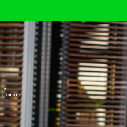
, με
ς, τόσο σε