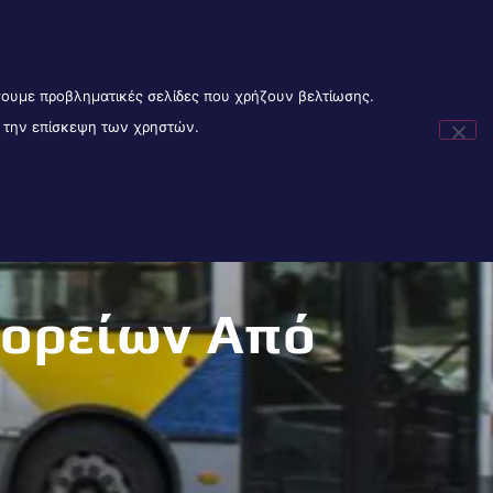
Ακολυοθήστε μας:
Είσοδος Συνεργατών
LOR MADE
PET INSURANCE GREECE
BLOG
ίσουμε προβληματικές σελίδες που χρήζουν βελτίωσης.
ά την επίσκεψη των χρηστών.
DIGITAL BANKS
ABOUT US
Menu Item
ορείων Από