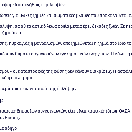
εωφορείου συνήθως περιλαμβάνει:
ιώσεις για υλικές ζημιές και σωματικές βλάβες που προκαλούνται σ
 κάλυψη, αφού το αστικό λεωφορείο μεταφέρει δεκάδες ζωές. Σε π
οζημιώσεις.
σης, πυρκαγιάς ή βανδαλισμών, αποζημιώνεται η ζημιά στο ίδιο τ
να πέσουν θύματα οργανωμένων εγκληματικών ενεργειών. Η κάλυψη 
ισμοί – οι καταστροφές της φύσης δεν κάνουν διακρίσεις. Η ασφάλε
ικά η επιχείρηση.
ε περίπτωση ακινητοποίησης ή βλάβης.
;
ταιρείες δημοσίων συγκοινωνιών
, είτε είναι κρατικές (όπως ΟΑΣΑ,
ά. Επίσης:
 με οδηγό