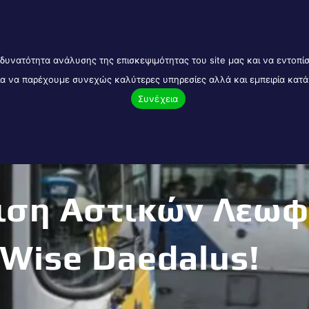
5 Νέα Ιωνία Εμπορικό Κέντρο Ionia 2000
ΟΜΑΔΙΚΕΣ ΑΣΦΑΛΕΙΕΣ
EΠΙΧΕΙΡΗΣΕΙΣ
TAI
δυνατότητα ανάλυσης της επισκεψιμότητας του site μας και να εντοπ
για να παρέχουμε συνεχώς καλύτερες υπηρεσίες αλλά και εμπειρία κατ
Συνέχεια
ιση Αστικών Λεωφ
 Wise Daedalus!