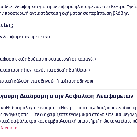
διαθέτει λεωφορείο για τη μεταφορά ηλικιωμένων στο Κέντρο Υγεί
την προσωρινή αντικατάσταση οχήματος σε περίπτωση βλάβης.
τίες;
ων λεωφορείων πρέπει να:
μεταφορά εκτός δρόμου ή συμμετοχή σε ταραχές)
τάστασης (π.χ. ταχύτητα οδικής βοήθειας)
στική κάλυψη για οδηγούς ή τρίτους οδηγούς
Σίγουρη Διαδρομή στην Ασφάλιση Λεωφορείων
ι κάθε δρομολόγιο είναι μια ευθύνη. Γι’ αυτό σχεδιάζουμε
εξειδικευ
ανάγκες σας. Είτε διαχειρίζεστε έναν μικρό στόλο είτε μια μεγά
στικά ασφάλιστρα και
συμβουλευτική υποστήριξη
ώστε να είστε π
Daedalus
.