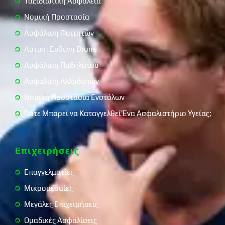
Ταξιδιωτική Ασφάλεια
Νομική Προστασία
Ασφάλιση Φοιτητών
Αστική Ευθύνη Drone
Ασφάλιση Ποδηλάτου
Ασφαλιση Αλλοδαπών
Νομική Προστασία Ενστόλων
Πότε Μπορεί να Καταγγελθεί Ένα Ασφαλιστήριο Υγείας;
Επιχειρήσεις
Επαγγελματίες
Μικρομεσαίες
Μεγάλες Επιχειρήσεις
Ομαδικές Ασφαλίσεις