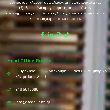
σύγχρονους κλάδους ασφαλειών, με πρωτοποριακά και
εξειδικευμένα προγράμματα, που παρέχουν
ολοκληρωμένες ασφαλιστικές λύσεις, τόσο σε ατομικό όσο
και σε επιχειρηματικό επίπεδο.
Head Office Greece
Λ. Ηρακλείου 350 & Μερκούρη 3-5 Νέα Ιωνία Εμπορικό
Κέντρο Ionia 2000
210 6843888
info@daedaluslife.gr