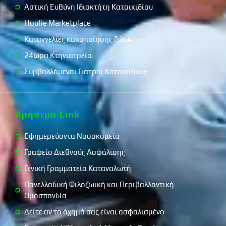
Αστική Ευθύνη Ιδιοκτήτη Κατοικιδίου
Hoolie Marketplace
Καταγγελίες κακοποίησης ζώων
24ωρα Κτηνιατρεία
Συμβαλλόμενοι Γιατροί Κατοικίδιων
Χρήσιμα Link
Εφημερεύοντα Νοσοκομεία
Γραφείο Διεθνούς Ασφάλισης
Γενική Γραμματεία Καταναλωτή
Πανελλαδική Φιλοζωική και Περιβαλλοντική
Ομοσπονδία
Δείτε αν το όχημά σας είναι ασφαλισμένο