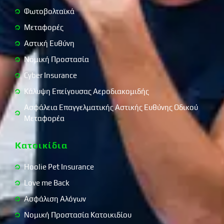
Φωτοβολταϊκά
Μεταφορές
Αστική Ευθύνη
Νομική Προστασία
Cyber Insurance
Κάλυψη Επείγουσας Αεροδιακομιδής
Ασφάλεια Επαγγελματικής Αστικής Ευθύνης Οδικού
Μεταφορέα
Κατοικίδια
Hoolie Pet Insurance
Love me Back
Ασφάλιση Αλόγων
Νομική Προστασία Κατοικιδίου