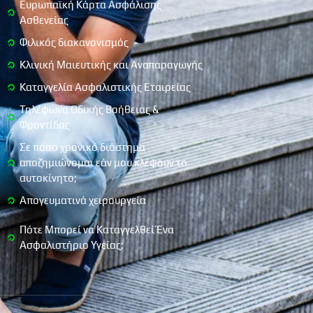
Ευρωπαϊκή Κάρτα Ασφάλισης
Ασθενείας
Φιλικός διακανονισμός
Κλινική Μαιευτικής και Αναπαραγωγής
Καταγγελία Ασφαλιστικής Εταιρείας
Τηλέφωνα Οδικής Βοήθειας &
Φροντίδας
Σε πόσο χρονικό διάστημα
αποζημιώνομαι εάν μου κλέψουν το
αυτοκίνητο;
Απογευματινά χειρουργεία
Πότε Μπορεί να Καταγγελθεί Ένα
Ασφαλιστήριο Υγείας;