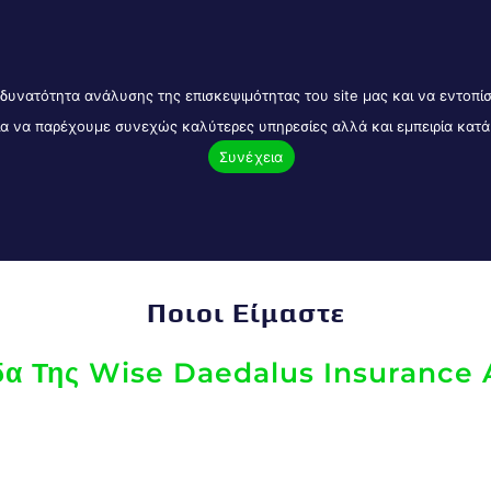
5 Νέα Ιωνία Εμπορικό Κέντρο Ionia 2000
ΟΜΑΔΙΚΕΣ ΑΣΦΑΛΕΙΕΣ
EΠΙΧΕΙΡΗΣΕΙΣ
TAI
δυνατότητα ανάλυσης της επισκεψιμότητας του site μας και να εντοπ
για να παρέχουμε συνεχώς καλύτερες υπηρεσίες αλλά και εμπειρία κατ
Συνέχεια
Ποιοι Είμαστε
α Της Wise Daedalus Insurance