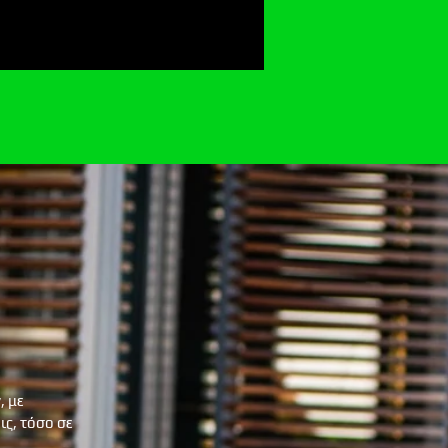
, με
ς, τόσο σε