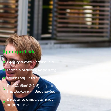
Χρήσιμα Link
Εφημερεύοντα Νοσοκομεία
Γραφείο Διεθνούς Ασφάλισης
Γενική Γραμματεία Καταναλωτή
Πανελλαδική Φιλοζωική και
Περιβαλλοντική Ομοσπονδία
Δείτε αν το όχημά σας είναι
ασφαλισμένο