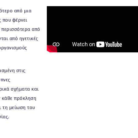
σότερο από μια
ς που φέρνει
ε περισσότερα από
νται από ηγετικές
 οργανισμούς
οσμένη
στις
υπνες
ιρικά σχήματα και
ν κάθε πρόκληση
ι τη
μείωση του
ίας.