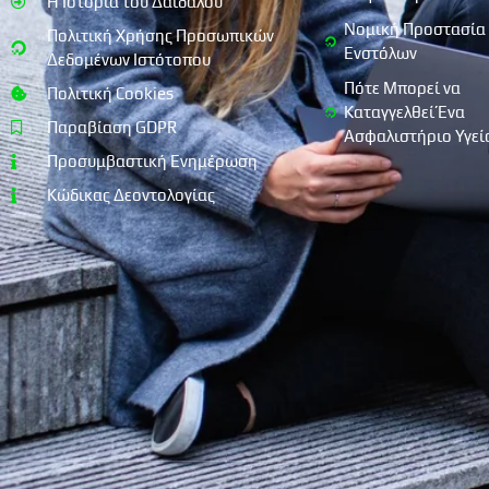
Η Ιστορία του Δαίδαλου
Νομική Προστασία
Πολιτική Χρήσης Προσωπικών
Ενστόλων
Δεδομένων Ιστότοπου
Πότε Μπορεί να
Πολιτική Cookies
Καταγγελθεί Ένα
Παραβίαση GDPR
Ασφαλιστήριο Υγεί
Προσυμβαστική Ενημέρωση
Κώδικας Δεοντολογίας