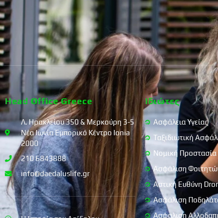
Head Office Greece
Ιδιώτες
Λ. Ηρακλείου 350 & Μερκούρη 3-5
Ασφάλεια Υγείας
Νέα Ιωνία Εμπορικό Κέντρο Ionia
Ταξιδιωτική Ασφάλ
2000
Νομική Προστασία
210 6843888
Ασφάλιση Φοιτητώ
info@daedaluslife.gr
Αστική Ευθύνη Dro
Ασφάλιση Ποδηλάτ
Ασφαλιση Αλλοδαπ