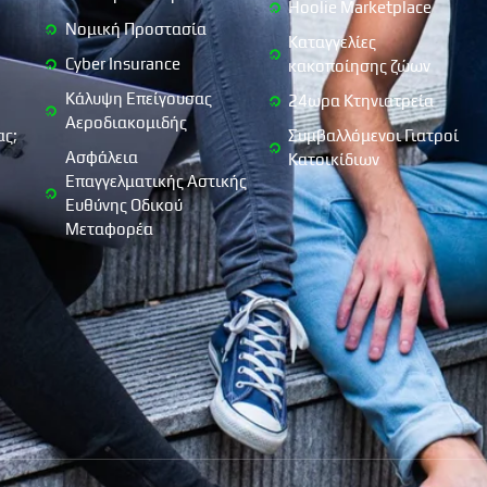
Hoolie Marketplace
Νομική Προστασία
Καταγγελίες
Cyber Insurance
κακοποίησης ζώων
Κάλυψη Επείγουσας
24ωρα Κτηνιατρεία
Αεροδιακομιδής
ας;
Συμβαλλόμενοι Γιατροί
Ασφάλεια
Κατοικίδιων
Επαγγελματικής Αστικής
Ευθύνης Οδικού
Μεταφορέα