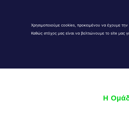
210 6843888
info@daedaluslife.gr
Λ. Ηρακλείου 350 & Μερκούρη 3-
ΙΔΙΩΤΕΣ
Χρησιμοποιούμε cookies, προκειμένου να έχουμε την 
Καθώς στόχος μας είναι να βελτιώνουμε το site μας 
Η Ομάδ