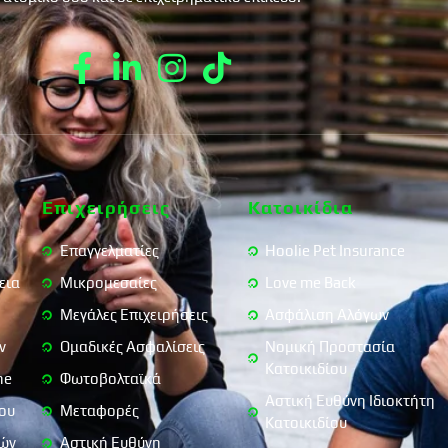
Επιχειρήσεις
Κατοικίδια
Επαγγελματίες
Hoolie Pet Insurance
εια
Μικρομεσαίες
Love me Back
Μεγάλες Επιχειρήσεις
Ασφάλιση Αλόγων
ν
Ομαδικές Ασφαλίσεις
Νομική Προστασία
Κατοικιδίου
ne
Φωτοβολταϊκά
Αστική Ευθύνη Ιδιοκτήτη
ου
Μεταφορές
Κατοικιδίου
ών
Αστική Ευθύνη