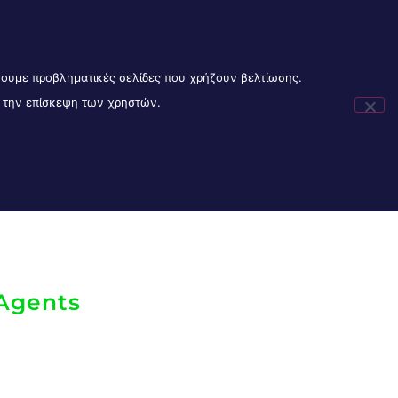
Ακολυοθήστε μας:
Είσοδος Συνεργατών
LOR MADE
PET INSURANCE GREECE
BLOG
ίσουμε προβληματικές σελίδες που χρήζουν βελτίωσης.
ά την επίσκεψη των χρηστών.
DIGITAL BANKS
ABOUT US
Menu Item
 Agents