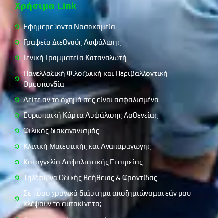
για πράξεις ή παραλείψεις που συνιστούν παραβιάσεις της
Χρήσιμα Link
κείμενης νομοθεσίας σχετικά με την ασφαλιστική
διαμεσολάβηση ή
αντιβαίνουν στα χρηστά ή συναλλακτικά ήθη ή προσκρούουν στη
Εφημερεύοντα Νοσοκομεία
δημόσια τάξη. Σε κάθε περίπτωση προωθείται η διαδικασία
εξωδικαστικής επίλυσης των όποιων τυχόν διαφορών
Γραφείο Διεθνούς Ασφάλισης
προκύψουν.
Γενική Γραμματεία Καταναλωτή
Σημειώνουμε ότι λειτουργούν τα ακόλουθοι μηχανισμοί
εξωδικαστικής επίλυσης διαφορών: • Διεύθυνση Εποπτείας
Πανελλαδική Φιλοζωική και Περιβαλλοντική
Ιδιωτικής Ασφάλισης (ΔΕΙΑ) της Τράπεζας της Ελλάδος, • Ο
Συνήγορος του Καταναλωτή, • Διεύθυνση Προστασίας
Ομοσπονδία
Καταναλωτή της Γενικής Γραμματείας Καταναλωτή του
Δείτε αν το όχημά σας είναι ασφαλισμένο
Υπουργείου Ανάπτυξης, • Οι Επιτροπές Φιλικού Διακανονισμού
Καταναλωτικών Διαφορών.
Ευρωπαϊκή Κάρτα Ασφάλισης Ασθενείας
Επίσης, εάν ο χρήστης επιθυμεί να υποβάλλει ένα παράπονο που
αφορά σε ασφαλιστήριο συμβόλαιο που έχει αγοράσει
Φιλικός διακανονισμός
ηλεκτρονικά,
μπορεί να χρησιμοποιήσει την ηλεκτρονική πλατφόρμα Επίλυσης
Κλινική Μαιευτικής και Αναπαραγωγής
Διαφορών της Ευρωπαϊκής Επιτροπής, την οποία μπορείτε να
βρείτε στην παρακάτω διεύθυνση:
Καταγγελία Ασφαλιστικής Εταιρείας
http://ec.europa.eu/consumers/odr.
Τηλέφωνα Οδικής Βοήθειας & Φροντίδας
Σε πόσο χρονικό διάστημα αποζημιώνομαι εάν μου
κλέψουν το αυτοκίνητο;