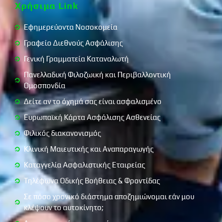
για πράξεις ή παραλείψεις που συνιστούν παραβιάσεις της
Χρήσιμα Link
κείμενης νομοθεσίας σχετικά με την ασφαλιστική
διαμεσολάβηση ή
αντιβαίνουν στα χρηστά ή συναλλακτικά ήθη ή προσκρούουν στη
Εφημερεύοντα Νοσοκομεία
δημόσια τάξη. Σε κάθε περίπτωση προωθείται η διαδικασία
εξωδικαστικής επίλυσης των όποιων τυχόν διαφορών
Γραφείο Διεθνούς Ασφάλισης
προκύψουν.
Γενική Γραμματεία Καταναλωτή
Σημειώνουμε ότι λειτουργούν τα ακόλουθοι μηχανισμοί
εξωδικαστικής επίλυσης διαφορών: • Διεύθυνση Εποπτείας
Πανελλαδική Φιλοζωική και Περιβαλλοντική
Ιδιωτικής Ασφάλισης (ΔΕΙΑ) της Τράπεζας της Ελλάδος, • Ο
Συνήγορος του Καταναλωτή, • Διεύθυνση Προστασίας
Ομοσπονδία
Καταναλωτή της Γενικής Γραμματείας Καταναλωτή του
Δείτε αν το όχημά σας είναι ασφαλισμένο
Υπουργείου Ανάπτυξης, • Οι Επιτροπές Φιλικού Διακανονισμού
Καταναλωτικών Διαφορών.
Ευρωπαϊκή Κάρτα Ασφάλισης Ασθενείας
Επίσης, εάν ο χρήστης επιθυμεί να υποβάλλει ένα παράπονο που
αφορά σε ασφαλιστήριο συμβόλαιο που έχει αγοράσει
Φιλικός διακανονισμός
ηλεκτρονικά,
μπορεί να χρησιμοποιήσει την ηλεκτρονική πλατφόρμα Επίλυσης
Κλινική Μαιευτικής και Αναπαραγωγής
Διαφορών της Ευρωπαϊκής Επιτροπής, την οποία μπορείτε να
βρείτε στην παρακάτω διεύθυνση:
Καταγγελία Ασφαλιστικής Εταιρείας
http://ec.europa.eu/consumers/odr.
Τηλέφωνα Οδικής Βοήθειας & Φροντίδας
Σε πόσο χρονικό διάστημα αποζημιώνομαι εάν μου
κλέψουν το αυτοκίνητο;