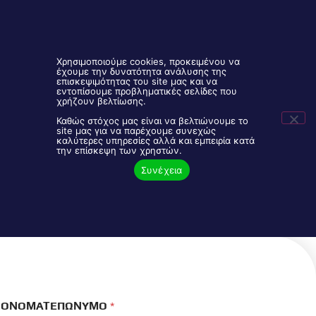
Χρησιμοποιούμε cookies, προκειμένου να
έχουμε την δυνατότητα ανάλυσης της
επισκεψιμότητας του site μας και να
εντοπίσουμε προβληματικές σελίδες που
Είσοδος Συνεργατών
2106843888
χρήζουν βελτίωσης.
Καθώς στόχος μας είναι να βελτιώνουμε το
site μας για να παρέχουμε συνεχώς
καλύτερες υπηρεσίες αλλά και εμπειρία κατά
Πρόγραμμα Υγείας Για Παιδιά:
την επίσκεψη των χρηστών.
Εκδήλωση Ενδιαφέροντος
Συνέχεια
ΟΝΟΜΑΤΕΠΩΝΥΜΟ
*