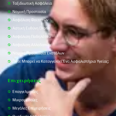
Ταξιδιωτική Ασφάλεια
Νομική Προστασία
Ασφάλιση Φοιτητών
Αστική Ευθύνη Drone
Ασφάλιση Ποδηλάτου
Ασφαλιση Αλλοδαπών
Νομική Προστασία Ενστόλων
Πότε Μπορεί να Καταγγελθεί Ένα Ασφαλιστήριο Υγείας;
Επιχειρήσεις
Επαγγελματίες
Μικρομεσαίες
Μεγάλες Επιχειρήσεις