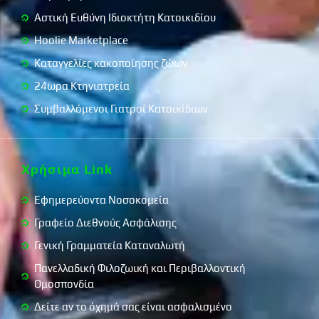
Αστική Ευθύνη Ιδιοκτήτη Κατοικιδίου
Hoolie Marketplace
Καταγγελίες κακοποίησης ζώων
24ωρα Κτηνιατρεία
Συμβαλλόμενοι Γιατροί Κατοικίδιων
Χρήσιμα Link
Εφημερεύοντα Νοσοκομεία
Γραφείο Διεθνούς Ασφάλισης
Γενική Γραμματεία Καταναλωτή
Πανελλαδική Φιλοζωική και Περιβαλλοντική
Ομοσπονδία
Δείτε αν το όχημά σας είναι ασφαλισμένο