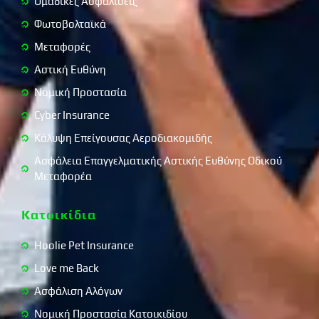
Ομαδικές Ασφαλίσεις
Φωτοβολταϊκά
Μεταφορές
Αστική Ευθύνη
Νομική Προστασία
Cyber Insurance
Κάλυψη Επείγουσας Αεροδιακομιδής
Ασφάλεια Επαγγελματικής Αστικής Ευθύνης Οδικού
Μεταφορέα
Κατοικίδια
Hoolie Pet Insurance
Love me Back
Ασφάλιση Αλόγων
Νομική Προστασία Κατοικιδίου