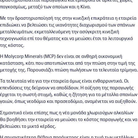
παγκοσμίως, μεταξύ των οποίων και η Κίνα.
Με την δραστηριοποίησή της στην κινεζική επικράτεια η εταιρεία
επιδιώκει να βελτιώσει τις ικανότητες διαχωρισμού των σπάνιων
μεταλλευμάτων, εκμεταλλευόμενη την ασύγκριτη κινεζική
τεχνογνωσία επί του θέματος και να μειώσει έτσι το λειτουργικό
της κόστος.
Η Molycorp Minerals (MCP) δεν είναι σε ανθηρή οικονομική
κατάσταση, κάτι που αποτυπώνεται από την πτώση στην τιμή της
μετοχής της. Παρουσιάζει πτώση πωλήσεων τα τελευταία τρίμηνα.
Τα τελευταία νέα για την εταιρεία όμως είναι ενθαρρυντικά. Οι
επενδύσεις της δείχνουν να αποδίδουν. Η αύξηση της παραγωγής
έρχεται τη σωστή στιγμή, καθώς η ζήτηση για τα μέταλλα σπανίων
γαιών, όπως νεοδύμιο και πρασεοδύμιο, αναμένεται να αυξηθούν.
Σημαντικό είναι επίσης πως η νέα μονάδα χλωριούχων αλκαλίων
θα βοηθήσει την εταιρεία να μειώσει το κόστος παραγωγής και να
βελτιώσει το μικτό κέρδος.
Η σημαντικότερη βέβαια παράμετρος είναι η τιμή των μετάλλων.