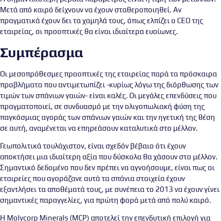
Μετά από καιρό δείχνουν να έχουν σταθεροποιηθεί. Αν
πραγματικά έχουν δει τα χαμηλά τους, όπως ελπίζει ο CEO της
εταιρείας, οι προοπτικές θα είναι ιδιαίτερα ευοίωνες.
Συμπέρασμα
Οι μεσοπρόθεσμες προοπτικές της εταιρείας παρά τα πρόσκαιρα
προβλήματα που αντιμετωπίζει -κυρίως λόγω της διόρθωσης των
τιμών των σπάνιων γαιών- είναι καλές. Οι μεγάλες επενδύσεις που
πραγματοποιεί, σε συνδυασμό με την ολιγοπωλιακή φύση της
παγκόσμιας αγοράς των σπάνιων γαιών και την ηγετική της θέση
σε αυτή, αναμένεται να επηρεάσουν καταλυτικά στο μέλλον.
Γεωπολιτικά τουλάχιστον, είναι σχεδόν βέβαιο ότι έχουν
αποκτήσει μια ιδιαίτερη αξία που δύσκολα θα χάσουν στο μέλλον.
Σημαντικό δεδομένο που δεν πρέπει να αγνοήσουμε, είναι πως οι
εταιρείες που αγοράζανε αυτά τα σπάνια στοιχεία έχουν
εξαντλήσει τα αποθέματά τους, με συνέπεια το 2013 να έχουν γίνει
σημαντικές παραγγελίες, για πρώτη φορά μετά από πολύ καιρό.
Η Molycorp Minerals (MCP) αποτελεί την επενδυτική επιλογή για