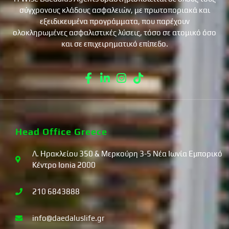
σύγχρονους κλάδους ασφαλειών, με πρωτοποριακά και
εξειδικευμένα προγράμματα, που παρέχουν
ολοκληρωμένες ασφαλιστικές λύσεις, τόσο σε ατομικό όσο
και σε επιχειρηματικό επίπεδο.
Head Office Greece
Λ. Ηρακλείου 350 & Μερκούρη 3-5 Νέα Ιωνία Εμπορικό
Κέντρο Ionia 2000
210 6843888
info@daedaluslife.gr