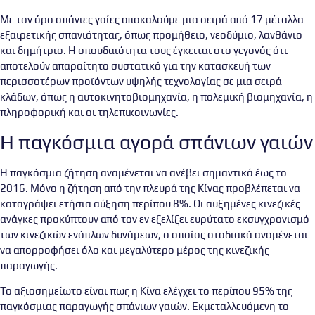
Με τον όρο σπάνιες γαίες αποκαλούμε μια σειρά από 17 μέταλλα
εξαιρετικής σπανιότητας, όπως προμήθειο, νεοδύμιο, λανθάνιο
και δημήτριο. Η σπουδαιότητα τους έγκειται στο γεγονός ότι
αποτελούν απαραίτητο συστατικό για την κατασκευή των
περισσοτέρων προϊόντων υψηλής τεχνολογίας σε μια σειρά
κλάδων, όπως η αυτοκινητοβιομηχανία, η πολεμική βιομηχανία, η
πληροφορική και οι τηλεπικοινωνίες.
Η παγκόσμια αγορά σπάνιων γαιών
Η παγκόσμια ζήτηση αναμένεται να ανέβει σημαντικά έως το
2016. Μόνο η ζήτηση από την πλευρά της Κίνας προβλέπεται να
καταγράψει ετήσια αύξηση περίπου 8%. Οι αυξημένες κινεζικές
ανάγκες προκύπτουν από τον εν εξελίξει ευρύτατο εκσυγχρονισμό
των κινεζικών ενόπλων δυνάμεων, ο οποίος σταδιακά αναμένεται
να απορροφήσει όλο και μεγαλύτερο μέρος της κινεζικής
παραγωγής.
Το αξιοσημείωτο είναι πως η Κίνα ελέγχει το περίπου 95% της
παγκόσμιας παραγωγής σπάνιων γαιών. Εκμεταλλευόμενη το