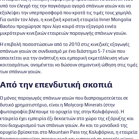
υπό τον έλεγχό της την παγκόσμια αγορά σπάνιων γαιών και να
εξαλείψει την υπερπροσφορά που κρατά τις τιμές τους χαμηλά.
Για αυτόν τον λόγο, η κινεζική κρατική εταιρεία Inner Mongolia
Baotou προχώρησε πριν λίγο καιρό στην εξαγορά εννέα
μικρότερων κινεζικών εταιρειών παραγωγής σπάνιων γαιών.
Η επιβολή ποσοστώσεων από το 2010 στις κινεζικές εξαγωγές
σπάνιων γαιών σε συνδυασμό με ένα διάστημα 5-7 ετών που
απαιτείται για την ανάπτυξη και εμπορική εκμετάλλευση νέων
κοιτασμάτων, αναμένεται να δώσουν σημαντική ώθηση στις τιμές
των σπάνιων γαιών.
Από την επενδυτική σκοπιά
Ο μόνος παραγωγός σπάνιων γαιών που διαπραγματεύεται σε
δυτικό χρηματιστήριο, είναι η Molycorp Minerals (στην
φωτογραφία βλέπουμε το ορυχείο της στην Καλιφόρνια). Η
εταιρεία έχει εμπειρία έξι δεκαετιών στο χώρο της εξόρυξης και
του διαχωρισμού των σπάνιων γαιών. Αν και το μοναδικό της
ορυχείο βρίσκεται στο Mountain Pass της Καλιφόρνια, η εταιρεία
δραστηριοποιείται παραγωγικά και εμπορικά σε αρκετές χώρες