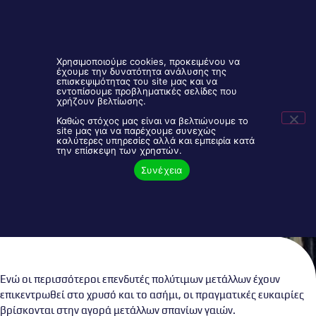
Χρησιμοποιούμε cookies, προκειμένου να
έχουμε την δυνατότητα ανάλυσης της
επισκεψιμότητας του site μας και να
εντοπίσουμε προβληματικές σελίδες που
Είσοδος Συνεργατών
2106843888
χρήζουν βελτίωσης.
Καθώς στόχος μας είναι να βελτιώνουμε το
site μας για να παρέχουμε συνεχώς
καλύτερες υπηρεσίες αλλά και εμπειρία κατά
ΣΠΑΝΙΑ ΜΕΤΑΛΛΑ ΣΕ ΤΙΜΗ
την επίσκεψη των χρηστών.
ΕΥΚΑΙΡΙΑΣ
Συνέχεια
Ενώ οι περισσότεροι επενδυτές πολύτιμων μετάλλων έχουν
επικεντρωθεί στο χρυσό και το ασήμι, οι πραγματικές ευκαιρίες
βρίσκονται στην αγορά μετάλλων σπανίων γαιών.